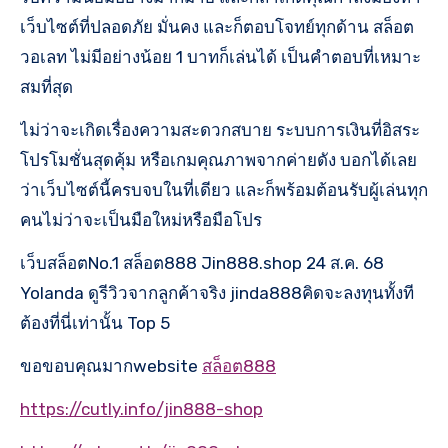
เว็บไซต์ที่ปลอดภัย มั่นคง และก็ตอบโจทย์ทุกด้าน สล็อต
วอเลท ไม่มีอย่างน้อย 1 บาทก็เล่นได้ เป็นคำตอบที่เหมาะ
สมที่สุด
ไม่ว่าจะเกิดเรื่องความสะดวกสบาย ระบบการเงินที่อิสระ
โปรโมชั่นสุดคุ้ม หรือเกมคุณภาพจากค่ายดัง บอกได้เลย
ว่าเว็บไซต์นี้ครบจบในที่เดียว และก็พร้อมต้อนรับผู้เล่นทุก
คนไม่ว่าจะเป็นมือใหม่หรือมือโปร
เว็บสล็อตNo.1 สล็อต888 Jin888.shop 24 ส.ค. 68
Yolanda ดูรีวิวจากลูกค้าจริง jinda888คิดจะลงทุนทั้งที
ต้องที่นี่เท่านั้น Top 5
ขอขอบคุณมากwebsite
สล็อต888
https://cutly.info/jin888-shop