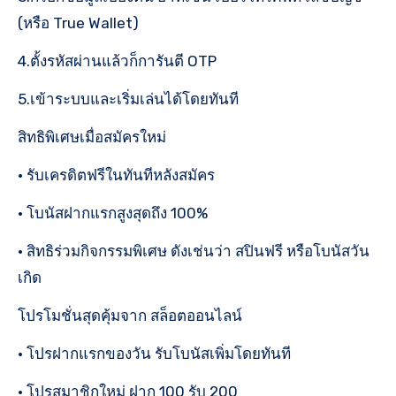
(หรือ True Wallet)
4.ตั้งรหัสผ่านแล้วก็การันตี OTP
5.เข้าระบบและเริ่มเล่นได้โดยทันที
สิทธิพิเศษเมื่อสมัครใหม่
• รับเครดิตฟรีในทันทีหลังสมัคร
• โบนัสฝากแรกสูงสุดถึง 100%
• สิทธิร่วมกิจกรรมพิเศษ ดังเช่นว่า สปินฟรี หรือโบนัสวัน
เกิด
โปรโมชั่นสุดคุ้มจาก สล็อตออนไลน์
• โปรฝากแรกของวัน รับโบนัสเพิ่มโดยทันที
• โปรสมาชิกใหม่ ฝาก 100 รับ 200