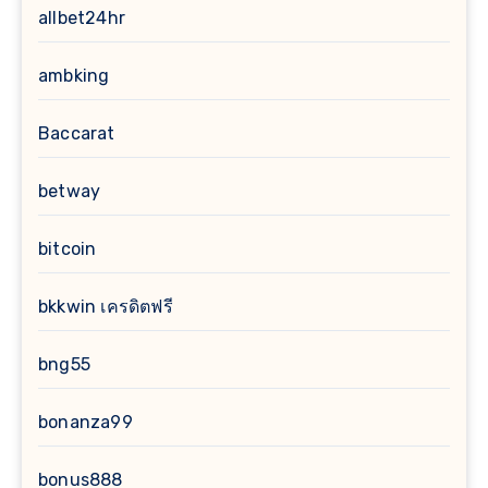
allbet24hr
ambking
Baccarat
betway
bitcoin
bkkwin เครดิตฟรี
bng55
bonanza99
bonus888