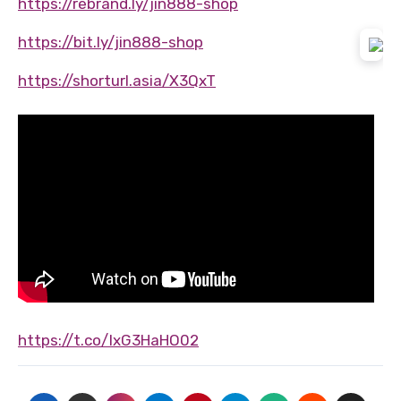
https://rebrand.ly/jin888-shop
https://bit.ly/jin888-shop
https://shorturl.asia/X3QxT
https://t.co/IxG3HaHO02