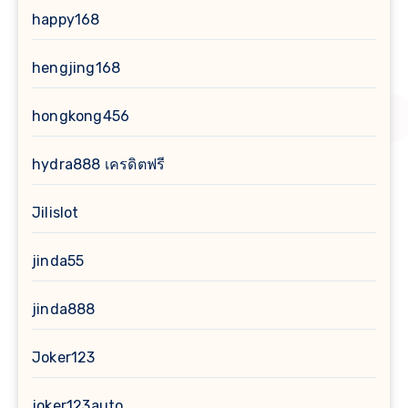
happy168
hengjing168
hongkong456
hydra888 เครดิตฟรี
Jilislot
jinda55
jinda888
Joker123
joker123auto