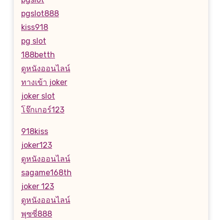
pgslot888
kiss918
pg slot
188betth
ดูหนังออนไลน์
ทางเข้า joker
joker slot
โจ๊กเกอร์123
918kiss
joker123
ดูหนังออนไลน์
sagame168th
joker 123
ดูหนังออนไลน์
พุซซี่888