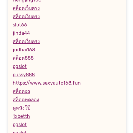
สล็อตเว็บตรง
สล็อตเว็บตรง
slot66
jinda44
สล็อตเว็บตรง
judhai168
สล็อต888
pgslot
pussy888
https://www.sexyauto168.fun
สล็อตxo
สล็อตทดลอง
ดูหนังโป๊
1xbetth
pgslot
pgslot