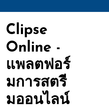
Skip
to
Clipse
content
Online -
แพลตฟอร์
มการสตรี
มออนไลน์