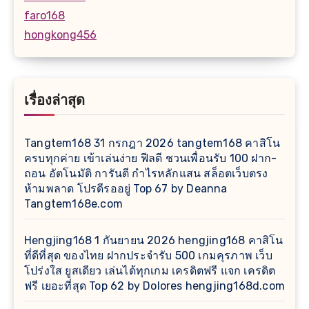
faro168
hongkong456
เรื่องล่าสุด
Tangtem168 31 กรกฎา 2026 tangtem168 คาสิโน
ครบทุกค่าย เข้าเล่นง่าย ฟีลดี ชวนเพื่อนรับ 100 ฝาก-
ถอน อัตโนมัติ การันตี กำไรหลักแสน สล็อตเว็บตรง
ห้ามพลาด โปรดีรออยู่ Top 67 by Deanna
Tangtem168e.com
Hengjing168 1 กันยายน 2026 hengjing168 คาสิโน
ที่ดีที่สุด ของไทย ฝากประจำรับ 500 เกมคุรภาพ เว็บ
โปร่งใส ยูสเดียว เล่นได้ทุกเกม เครดิตฟรี แจก เครดิต
ฟรี เยอะที่สุด Top 62 by Dolores hengjing168d.com