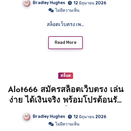
Bradley Hughes
12 มิถุนายน 2026
ลุ้นโบนัส ของรางวัลอื่นๆมากมาย
ไม่มีความเห็น
สล็อต ระบบออโต้ 24HR Top 86
สล็อตเว็บตรง เพ…
by Jon kodmhai.com
Read More
สล็อต
Alot666 สมัครสล็อตเว็บตรง เล่น
ง่าย ได้เงินจริง พร้อมโปรต้อนรับ
สำหรับสมาชิกใหม่ 7 AUG 69
Bradley Hughes
12 มิถุนายน 2026
เว็บไซต์ ตรง alot66.net casino
ไม่มีความเห็น