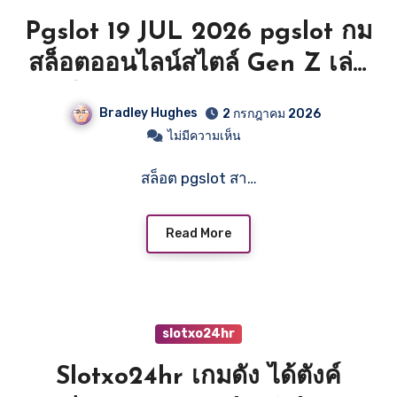
Pgslot 19 JUL 2026 pgslot กม
สล็อตออนไลน์สไตล์ Gen Z เล่น
ฟรีแตกจริง ฝากอันลิมิต 10%
Bradley Hughes
2 กรกฎาคม 2026
โปร่งใสตรวจสอบได้ คัดมาแล้วว่า
ไม่มีความเห็น
เหมาะกับคนไทย สล็อต แตกไม่พัก
สล็อต pgslot สา…
สมัครเลย Top 57 by Kaitlyn
Temmax69.work
Read More
slotxo24hr
Slotxo24hr เกมดัง ได้ตังค์