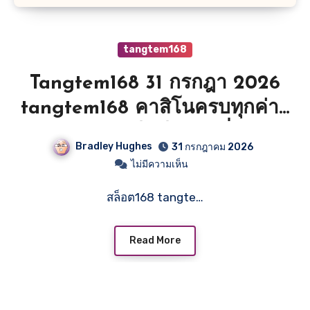
tangtem168
Tangtem168 31 กรกฎา 2026
tangtem168 คาสิโนครบทุกค่าย
เข้าเล่นง่าย ฟีลดี ชวนเพื่อนรับ
Bradley Hughes
31 กรกฎาคม 2026
100 ฝาก-ถอน อัตโนมัติ การันตี
ไม่มีความเห็น
กำไรหลักแสน สล็อตเว็บตรง ห้าม
สล็อต168 tangte…
พลาด โปรดีรออยู่ Top 67 by
Deanna Tangtem168e.com
Read More