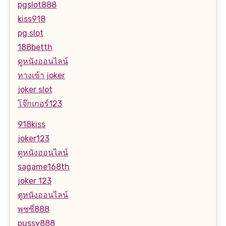
pgslot888
kiss918
pg slot
188betth
ดูหนังออนไลน์
ทางเข้า joker
joker slot
โจ๊กเกอร์123
918kiss
joker123
ดูหนังออนไลน์
sagame168th
joker 123
ดูหนังออนไลน์
พุซซี่888
pussy888