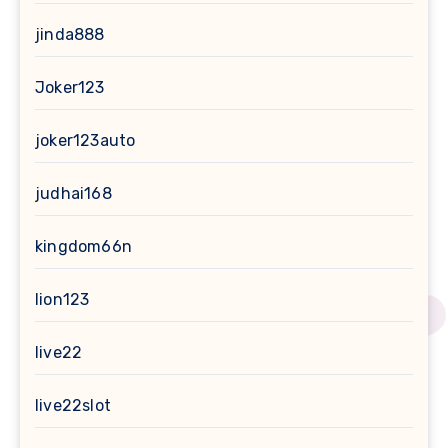
jinda888
Joker123
joker123auto
judhai168
kingdom66n
lion123
live22
live22slot