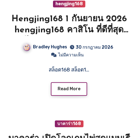
hengjing168
Hengjing168 1 กันยายน 2026
hengjing168 คาสิโน ที่ดีที่สุด
ของไทย ฝากประจำรับ 500 เกม
Bradley Hughes
30 กรกฎาคม 2026
คุรภาพ เว็บโปร่งใส ยูสเดียว เล่น
ไม่มีความเห็น
ได้ทุกเกม เครดิตฟรี แจก เครดิต
สล็อต168 สล็อต1…
ฟรี เยอะที่สุด Top 62 by Dolores
hengjing168d.com
Read More
บาคาร่า168