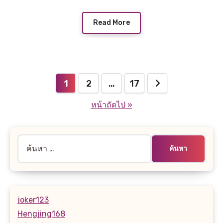
ไม่กู้ด มาเปิดยูสกันเถอะ Top 7 by
Read More
Jill
Posts
1
2
…
17
pagination
หน้าถัดไป »
ค้นหา
สำหรับ:
joker123
Hengjing168