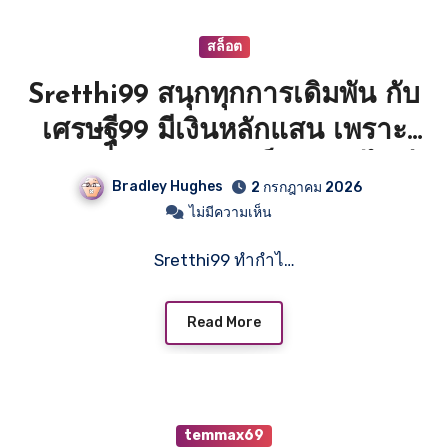
สล็อต
Sretthi99 สนุกทุกการเดิมพัน กับ
เศรษฐี99 มีเงินหลักแสน เพราะ
ชวนเพื่อนมารวย สล็อตออนไลน์
Bradley Hughes
2 กรกฎาคม 2026
สุดซ่า เชื่อถือได้ ไม่มีประวัติโกง
ไม่มีความเห็น
sretthi99 เล่นได้ทุกแพลตฟอร์ม
Sretthi99 ทำกำไ…
Top 59 by Roberta
sretthi99.com 6 กันยายน 26
Read More
temmax69