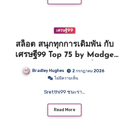
เศรษฐี99
สล็อต สนุกทุกการเดิมพัน กับ
เศรษฐี99 Top 75 by Madge
sretthi99.com สมาชิกใหม่ รับ
Bradley Hughes
2 กรกฎาคม 2026
โบนัส 300% ธีมเกมกว่า 5,000
ไม่มีความเห็น
เกม นักเดิมพันรีวิวได้เงินจริง
Sretthi99 ชนะรา…
เศรษฐี99 เพิ่มโอกาสสร้างรายได้ดี
ที่สุด 8 กันยา 2569
Read More