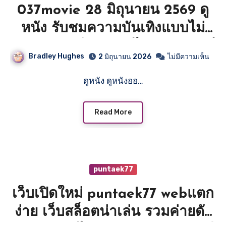
037movie 28 มิถุนายน 2569 ดู
หนัง รับชมความบันเทิงแบบไม่
จำกัด หนังจีน รับชมได้ทุกอุปกรณ์
Bradley Hughes
2 มิถุนายน 2026
ไม่มีความเห็น
ครบทุกแนว แฟนตาซี ตลก แอ
ดูหนัง ดูหนังออ…
คชั่น โรแมนติก ดูหนัง ออกแบบ
ให้ดูได้ทุกจอ Top 47 by Dominic
Read More
037Movie.net
puntaek77
เว็บเปิดใหม่ puntaek77 webแตก
ง่าย เว็บสล็อตน่าเล่น รวมค่ายดัง