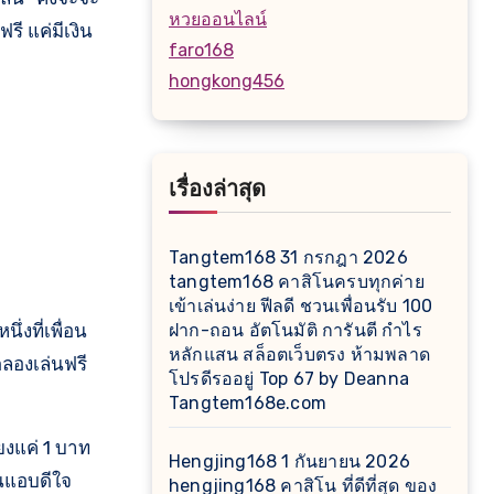
หวยออนไลน์
รี แค่มีเงิน
faro168
hongkong456
เรื่องล่าสุด
Tangtem168 31 กรกฎา 2026
tangtem168 คาสิโนครบทุกค่าย
เข้าเล่นง่าย ฟีลดี ชวนเพื่อนรับ 100
ฝาก-ถอน อัตโนมัติ การันตี กำไร
ึ่งที่เพื่อน
หลักแสน สล็อตเว็บตรง ห้ามพลาด
ดลองเล่นฟรี
โปรดีรออยู่ Top 67 by Deanna
Tangtem168e.com
ยงแค่ 1 บาท
Hengjing168 1 กันยายน 2026
นแอบดีใจ
hengjing168 คาสิโน ที่ดีที่สุด ของ