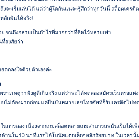
ริ่มเล่นได้ แต่ว่าผู้ใดกันแน่จะรู้สึกว่าทุกวันนี้ สล็อตเครดิตฟ
ลักพันได้จริง!
น่อย จนถึงกลายเป็นกำไรที่มากกว่าที่คิดไว้หลายเท่า
ี่สงสัยว่า
อยตกลงใจด้วยตัวเองค่ะ
ท
เพราะเหตุว่าฟังดูดีเกินจริง แต่ว่าพอได้ทดลองสมัครเว็บตรงแห่งหน
 แบบไม่ต้องฝากก่อน แค่ยืนยันหมายเลขโทรศัพท์ก็รับเครดิตไปท
อยในการลอง เนื่องจากเกมสล็อตหลายเกมสามารถพนันเริ่มได้เพี
าด้านใน 10 นาทีแรกได้โบนัสแตกเล็กๆหลักร้อยบาท ในเวลานั้