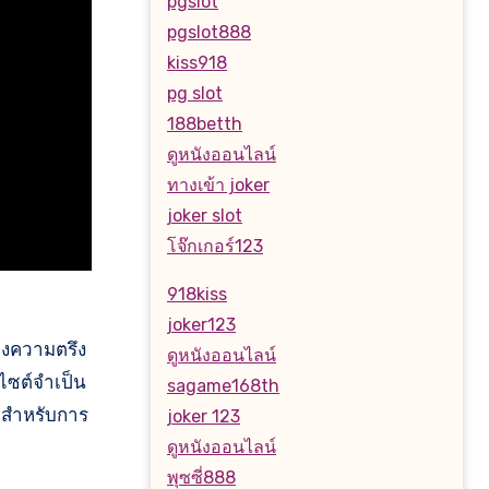
pgslot
pgslot888
kiss918
pg slot
188betth
ดูหนังออนไลน์
ทางเข้า joker
joker slot
โจ๊กเกอร์123
918kiss
joker123
้างความตรึง
ดูหนังออนไลน์
ไซต์จำเป็น
sagame168th
ลาสำหรับการ
joker 123
ดูหนังออนไลน์
พุซซี่888