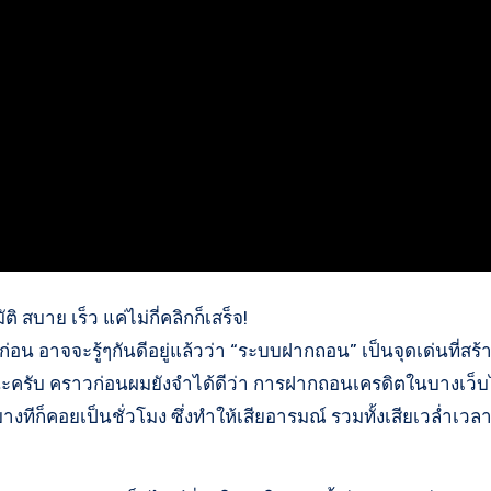
บาย เร็ว แค่ไม่กี่คลิกก็เสร็จ!
อน อาจจะรู้ๆกันดีอยู่แล้วว่า “ระบบฝากถอน” เป็นจุดเด่นที่สร
นนะครับ คราวก่อนผมยังจำได้ดีว่า การฝากถอนเครดิตในบางเว็บ
ทีก็คอยเป็นชั่วโมง ซึ่งทำให้เสียอารมณ์ รวมทั้งเสียเวล่ำเว