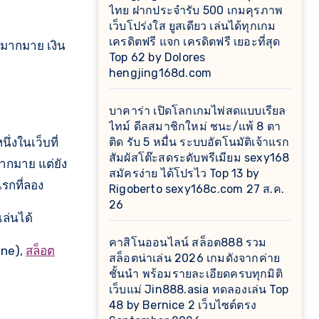
ไทย ฝากประจำรับ 500 เกมคุรภาพ
เว็บโปร่งใส ยูสเดียว เล่นได้ทุกเกม
เครดิตฟรี แจก เครดิตฟรี เยอะที่สุด
วมากมาย เงิน
Top 62 by Dolores
hengjing168d.com
บาคาร่า เปิดโลกเกมไพ่สดแบบเรียล
ไทม์ ดีลสมาชิกใหม่ ชนะ/แพ้ 8 ตา
ติด รับ 5 หมื่น ระบบอัตโนมัติเจ้าแรก
ึ่งในเว็บที่
สัมผัสโต๊ะสดระดับพรีเมียม sexy168
มากมาย แต่ยัง
สมัครง่าย ได้โปรไว Top 13 by
แรกที่ลอง
Rigoberto sexy168c.com 27 ส.ค.
26
เล่นได้
คาสิโนออนไลน์ สล็อต888 รวม
ine),
สล็อต
สล็อตน่าเล่น 2026 เกมดังจากค่าย
ชั้นนำ พร้อมรายละเอียดครบทุกมิติ
เว็บแม่ Jin888.asia ทดลองเล่น Top
48 by Bernice 2 เว็บไซต์ตรง