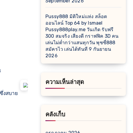
September 2026
Pussy888 มิติใหม่แห่ง สล็อต
ออนไลน์ Top 64 by Ismael
Pussy888play.me วันเกิด รับฟรี
300 สมจริง เสียงดี กราฟฟิค 3D คน
เล่นไม่ต่ำกว่าแสนทุกวัน พุซซี่888
สมัครไว เล่นได้ทันที 9 กันยายน
2026
ร
ความเห็นล่าสุด
ซึ่งสบาย
คลังเก็บ
กรกฎาคม 2026