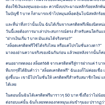
ต้องใช้เงินลงทุนเยอะแยะ ควรมีงบประมาณหลักร้อยหลักพันถึงจะเ
ในบัญชี 1 บาท ก็สามารถเข้าไปหมุนสล็อตลุ้นโบนัสหลักร้อยห
และที่น่าทึ่งกว่านั้นเป็น ฉันได้เริ่มจากเครดิตฟรีเพียงนิดห
วันนี้เลยต้องการมาเล่าประสบการณ์ตรง สำหรับคนใดกันแน่ท
“ฝากเงินเริ่ม 1 บาท มันเล่นได้จริงหรอ?”
“สล็อตเครดิตฟรีใช้ได้จริงไหม หรือแค่โปรโมชั่นลวงตา?”
มาลองอ่านความจริงของฉันกันก่อน แล้วพอหลังจากนั้นก็ค่
คนอยากทดลอง สล็อต168 จากเครดิตฟรีสู่การฝากแค่ 1 บา
ทีแรกๆที่ได้ยินคำว่า “สล็อตเครดิตฟรี” ฉันเองก็ไม่ค่อยเชื่อ 
ฝูงชี้แนะ เขามีโปรโมชั่นให้ เครดิตฟรีสำหรับสมาชิกใหม่
ได้เลย
ในตอนนั้นฉันได้เครดิตฟรีมาราวๆ 50 บาท ซึ่งถือว่าไม่น้
ต่อรอบแค่นั้น ฉันก็เลยทดลองกดหมุนเล่นขำๆมอง ปรากฏว่