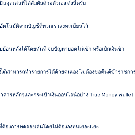
ุดเด่นที่ได้สัมผัสด้วยตัวเอง ดังนี้ครับ
อัตโนมัติจากบัญชีที่พวกเราลงทะเบียนไว้
อนหลังได้โดยทันที จบปัญหายอดไม่เข้า หรือเบิกเงินช้า
กี่ครั้งก็สามารถทำรายการได้ด้วยตนเอง ไม่ต้องขอคืนดีข้าราชกา
นาคารหลักๆและกระเป๋าเงินออนไลน์อย่าง True Money Wallet 
ล่นที่ต้องการทดลองเล่นโดยไม่ต้องลงทุนเยอะแยะ