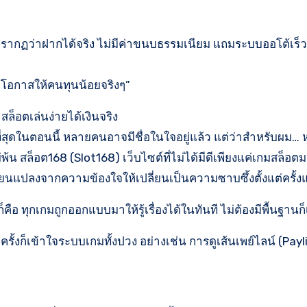
ปรากฏว่าฝากได้จริง ไม่มีค่าขนบธรรมเนียม แถมระบบออโต้เร็
ให้โอกาสให้คนทุนน้อยจริงๆ”
สล็อตเล่นง่ายได้เงินจริง
ี่สุดในตอนนี้ หลายคนอาจมีชื่อในใจอยู่แล้ว แต่ว่าสำหรับผม… หน
้น สล็อต168 (Slot168) เว็บไซต์ที่ไม่ได้มีดีเพียงแค่เกมสล็อต
เปลี่ยนแปลงจากความข้องใจให้เปลี่ยนเป็นความซาบซึ้งตั้งแต่ครั้ง
ๆก็คือ ทุกเกมถูกออกแบบมาให้รู้เรื่องได้ในทันที ไม่ต้องมีพื้นฐานก็
ครั้งก็เข้าใจระบบเกมทั้งปวง อย่างเช่น การดูเส้นเพย์ไลน์ (Payl