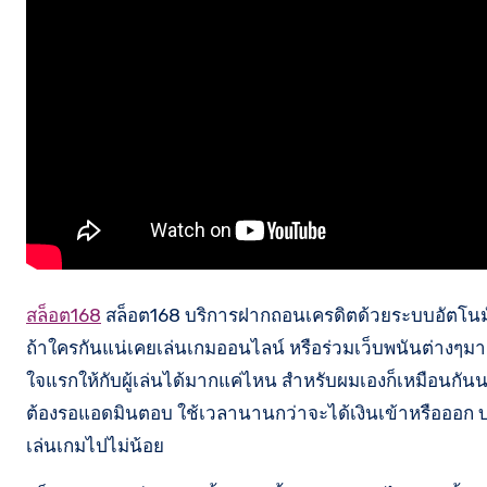
สล็อต168
สล็อต168 บริการฝากถอนเครดิตด้วยระบบอัตโนมัติ ส
ถ้าใครกันแน่เคยเล่นเกมออนไลน์ หรือร่วมเว็บพนันต่างๆมาก่
ใจแรกให้กับผู้เล่นได้มากแค่ไหน สำหรับผมเองก็เหมือนกั
ต้องรอแอดมินตอบ ใช้เวลานานกว่าจะได้เงินเข้าหรือออก บาง
เล่นเกมไปไม่น้อย