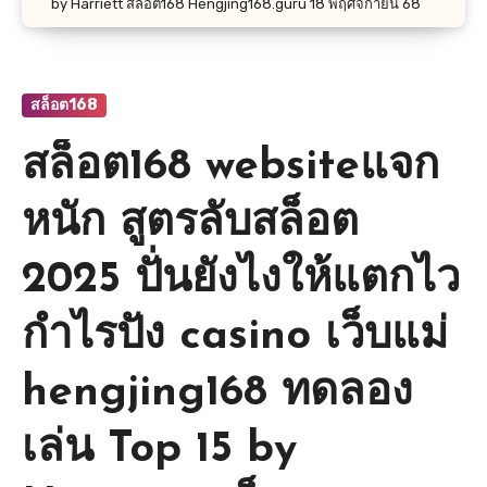
by Harriett สล็อต168 Hengjing168.guru 18 พฤศจิกายน 68
สล็อต168
สล็อต168 websiteแจก
หนัก สูตรลับสล็อต
2025 ปั่นยังไงให้แตกไว
กำไรปัง casino เว็บแม่
hengjing168 ทดลอง
เล่น Top 15 by