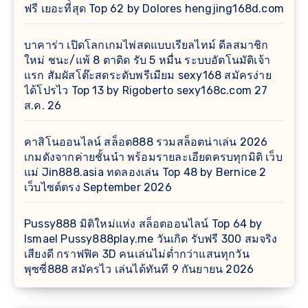
ฟรี เยอะที่สุด Top 62 by Dolores hengjing168d.com
บาคาร่า เปิดโลกเกมไพ่สดแบบเรียลไทม์ ดีลสมาชิก
ใหม่ ชนะ/แพ้ 8 ตาติด รับ 5 หมื่น ระบบอัตโนมัติเจ้า
แรก สัมผัสโต๊ะสดระดับพรีเมียม sexy168 สมัครง่าย
ได้โปรไว Top 13 by Rigoberto sexy168c.com 27
ส.ค. 26
คาสิโนออนไลน์ สล็อต888 รวมสล็อตน่าเล่น 2026
เกมดังจากค่ายชั้นนำ พร้อมรายละเอียดครบทุกมิติ เว็บ
แม่ Jin888.asia ทดลองเล่น Top 48 by Bernice 2
เว็บไซต์ตรง September 2026
Pussy888 มิติใหม่แห่ง สล็อตออนไลน์ Top 64 by
Ismael Pussy888play.me วันเกิด รับฟรี 300 สมจริง
เสียงดี กราฟฟิค 3D คนเล่นไม่ต่ำกว่าแสนทุกวัน
พุซซี่888 สมัครไว เล่นได้ทันที 9 กันยายน 2026