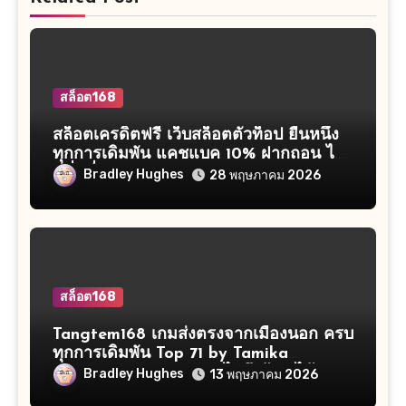
สล็อต168
สล็อตเครดิตฟรี เว็บสล็อตตัวท็อป ยืนหนึ่ง
ทุกการเดิมพัน แคชแบค 10% ฝากถอน ไม่
มีขั่นต่ำ Pgslot , Sa Gaming, Joker
Bradley Hughes
28 พฤษภาคม 2026
สล็อตเครดิตฟรี เศรษฐกิจแย่ แต่แฮปปี้168
แตกดี Top 85 by Terry Happy168a.com
7 JUL 69
สล็อต168
Tangtem168 เกมส่งตรงจากเมืองนอก ครบ
ทุกการเดิมพัน Top 71 by Tamika
Tangtem168c.com ฝากไม่ถึงร้อย ได้สอย
Bradley Hughes
13 พฤษภาคม 2026
ตังแน่ ระบบดี ไม่มีสะดุด หัวแถววงการเกม