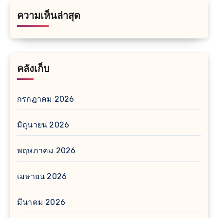
ความเห็นล่าสุด
คลังเก็บ
กรกฎาคม 2026
มิถุนายน 2026
พฤษภาคม 2026
เมษายน 2026
มีนาคม 2026