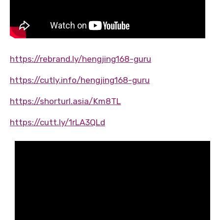
https://rebrand.ly/hengjing168-guru
https://cutly.info/hengjing168-guru
https://shorturl.asia/Km8TL
https://cutt.ly/1rLA3QLd