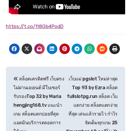
https://t.co/fI8Gb4PodD
แนะแนว
สล็อตเครดิตฟรี เว็บตรง
เว็บแม่ pgslot ใหม่ล่าสุด
เรื่อง
ไม่ผ่านเอเยนต์ มีใบเซอร์
Top 93 by Ezra สล็อต
รับรองTop 32 by Maria
fullslotpg.run สล็อต เว็บ
hengjing168.tv แนะนำ
แตกง่าย สล็อตแตกง่าย
เกม สล็อตแตกบ่อยที่สุด
ที่สุด เล่นแล้วรวยไว กำไร
แอดมินบริการตลอดการ
จัดเต็มทุกเกม 25