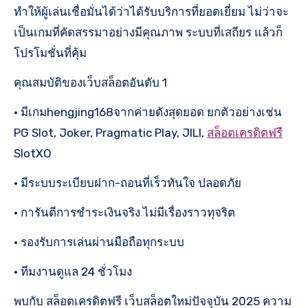
ทำให้ผู้เล่นเชื่อมั่นได้ว่าได้รับบริการที่ยอดเยี่ยม ไม่ว่าจะ
เป็นเกมที่คัดสรรมาอย่างมีคุณภาพ ระบบที่เสถียร แล้วก็
โปรโมชั่นที่คุ้ม
คุณสมบัติของเว็บสล็อตอันดับ 1
• มีเกมhengjing168จากค่ายดังสุดยอด ยกตัวอย่างเช่น
PG Slot, Joker, Pragmatic Play, JILI,
สล็อตเครดิตฟรี
SlotXO
• มีระบบระเบียบฝาก-ถอนที่เร็วทันใจ ปลอดภัย
• การันตีการชำระเงินจริง ไม่มีเรื่องราวทุจริต
• รองรับการเล่นผ่านมือถือทุกระบบ
• ทีมงานดูแล 24 ชั่วโมง
พบกับ สล็อตเครดิตฟรี เว็บสล็อตใหม่ปัจจุบัน 2025 ความ