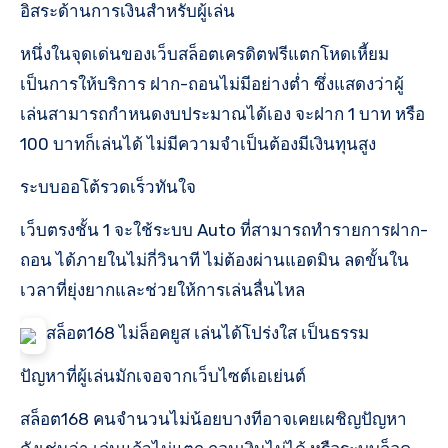
อิสระด้านการเงินสำหรับผู้เล่น
หนึ่งในจุดเด่นของเว็บสล็อตเครดิตฟรีแตกโหดเหี้ยม
เป็นการให้บริการ ฝาก-ถอนไม่มีอย่างต่ำ ซึ่งแสดงว่าผู้
เล่นสามารถกำหนดงบประมาณได้เอง จะฝาก 1 บาท หรือ
100 บาทก็เล่นได้ ไม่มีความจำเป็นต้องมีเงินทุนสูง
ระบบออโต้รวดเร็วทันใจ
เว็บตรงชั้น 1 จะใช้ระบบ Auto ที่สามารถทำรายการฝาก-
ถอน ได้ภายในไม่กี่วินาที ไม่ต้องผ่านแอดมิน ลดขั้นใน
เวลาที่ยุ่งยากและช่วยให้การเล่นลื่นไหล
สล็อต168 ไม่ล็อคยูส เล่นได้โปร่งใส เป็นธรรม
ปัญหาที่ผู้เล่นมักเจอจากเว็บไซต์เอเย่นต์
สล็อต168 คนจำนวนไม่น้อยบางทีอาจเคยเผชิญปัญหา