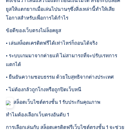
ดังเช่นว่า เล่นแล้วไม่แตก ถอนเงินไม่ได้ หรือระบบล็อค
ยูสให้แตกยากเมื่อเล่นไปนานๆซึ่งสิ่งเหล่านี้ทำให้เสีย
โอกาสสำหรับเพื่อการได้กำไร
ข้อดีของเว็บตรงไม่ล็อคยูส
• เล่นสล็อตเครดิตฟรีได้เท่าไหร่ก็ถอนได้จริง
• ระบบเกมมาจากค่ายแท้ ไม่สามารถที่จะปรับเรทการ
แตกได้
• ยืนยันความชอบธรรม ด้วยใบสุทธิจากต่างประเทศ
• ไม่ต้องกลัวถูกโกงหรือถูกปิดเว็บหนี
สล็อตเว็บไซต์ตรงชั้น 1 รับประกันคุณภาพ
ทำไมต้องเลือกเว็บตรงอันดับ 1
การเลือกเล่นกับ สล็อตเครดิตฟรีเว็บไซต์ตรงชั้น 1 จะช่วย