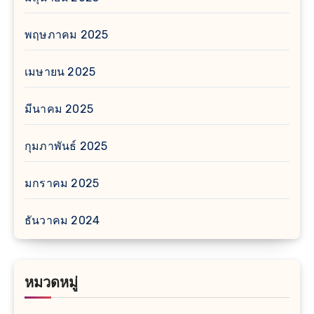
พฤษภาคม 2025
เมษายน 2025
มีนาคม 2025
กุมภาพันธ์ 2025
มกราคม 2025
ธันวาคม 2024
หมวดหมู่