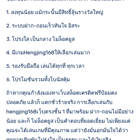
1. ลงทุนน้อย แม้กระนั้นมีสิทธิ์ลุ้นรางวัลใหญ่
2. ระบบฝาก-ถอนเร็วทันใจ อิสระ
3. โปร่งใส เป็นกลาง ไม่ล็อคยูส
4. มีเกมHengjing168ให้เลือกเล่นมาก
5. รองรับมือถือ เล่นได้ทุกที่ ทุกเวลา
6. โปรโมชั่นรวมทั้งโบนัสคุ้ม
ถ้าหากคุณกำลังมองหาเว็บสล็อตเครดิตฟรีป้อมคง
ปลอดภัย แล้วก็ แตกชั่วร้ายจริง การเลือกเล่นกับ
hengjing168เว็บตรงชั้น 1 ที่มาพร้อม ฝาก-ถอนไม่มีอย่าง
น้อย และก็ ไม่ล็อคยูส เป็นคำตอบที่ยอดเยี่ยม ไม่เพียงแค่
คุณจะได้เล่นเกมที่มีคุณภาพ แต่ว่ายังมั่นอกมั่นใจได้ว่า
ทุกการเดิมพันโปร่งใส เป็นธรรม และได้เงินจริง