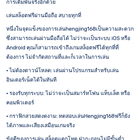
การเดิมพันจริงอีกด้วย
เล่นสล็อตฟรีผ่านมือถือ สบายทุกที่
หนึ่งในจุดแข็งของการเล่นhengjing168เป็นความสะดวก
ซึ่งสามารถเล่นผ่านมือถือได้ ไม่ว่าจะเป็นระบบ iOS หรือ
Android คุณก็สามารถเข้าถึงเกมสล็อตฟรีได้ทุกที่ที่
ต้องการ ไม่จำกัดสถานที่และก็เวลาในการเล่น
• ไม่ต้องดาวน์โหลด: เล่นผ่านโปรแกรมสำหรับเล่น
อินเตอร์เน็ตได้ในทันที
• รองรับทุกระบบ: ไม่ว่าจะเป็นสมาร์ทโฟน แท็บเล็ต หรือ
คอมพิวเตอร์
• กราฟิกสวยสดงดงาม: ทดสอบเล่นHengjing168ฟรีก็ยัง
ได้ภาพและเสียงเสมือนเกมจริง
ข้อดีของการเล่น สล็อตแตกโหด ฝาก-ถอนไม่มีขั้นต่ำ