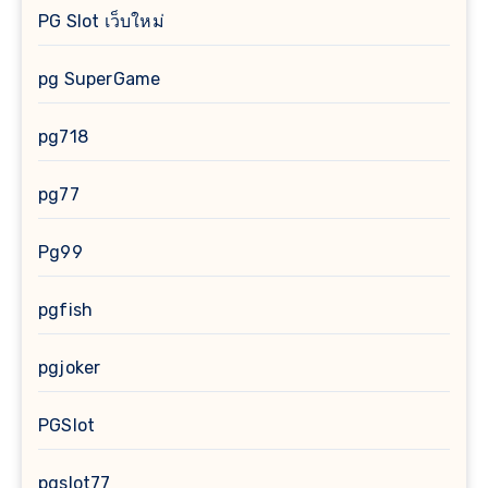
PG Slot เว็บใหม่
pg SuperGame
pg718
pg77
Pg99
pgfish
pgjoker
PGSlot
pgslot77