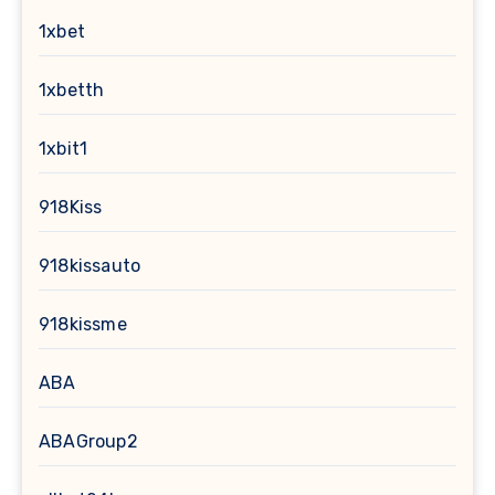
1xbet
1xbetth
1xbit1
918Kiss
918kissauto
918kissme
ABA
ABAGroup2