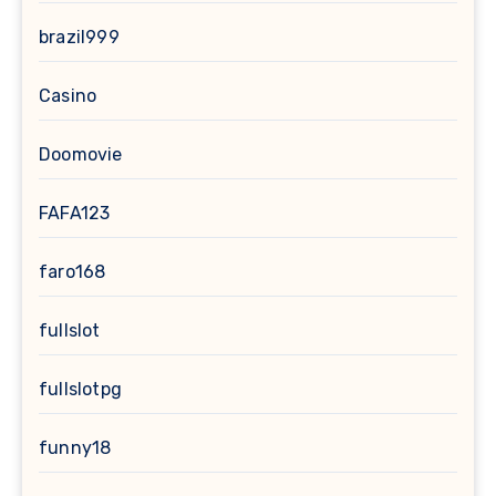
brazil999
Casino
Doomovie
FAFA123
faro168
fullslot
fullslotpg
funny18