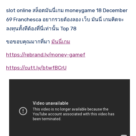
slot online สล็อตมันนี่เกม moneygame 18 December
69 Franchesca อยากรวยต้องลอง เว็บ มันนี่ เกมคิดจะ
ลงทุนทั้งทีต้องที่นี่เท่านั้น Top 78
ขอขอบคุณมากที่มา
มันนี่เกม
https://rebrand.ly/money-gamef
https://cutt.ly/btwfBCrU