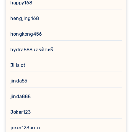
happy168
hengjing168
hongkong456
hydra888 เครดิตฟรี
Jilislot
jinda55
jinda888
Joker123
joker123auto