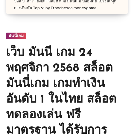
บอล บาคาร่า ยิงปลา สล็อต หวย มันนี่เกม ปลอดภัย โปร่งใส ทุก
การเดิมพัน Top 61 by Franchesca moneygame
มันนี่เกม
เว็บ มันนี่ เกม 24
พฤศจิกา 2568 สล็อต
มันนี่เกม เกมทำเงิน
อันดับ 1 ในไทย สล็อต
ทดลองเล่น ฟรี
มาตรฐาน ได้รับการ