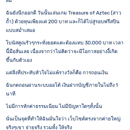
ลืม
ฉันยังนึกออกดี วันนั้นเล่นเกม Treasure of Aztec (สาว
ถ้ำ) ด้วยทุนเพียงแต่ 200 บาท และก็ได้ไปสู่รอบฟรีสปิน
แบบสม่ำเสมอ
โบนัสคูณรัวๆกระทั่งยอดแตะต้องแทบ 30,000 บาท เวลา
นี้มือสั่นเลย เนื่องจากว่าไม่คิดว่าจะมีโอกาสอย่างงี้เกิด
ขึ้นกับตัวเอง
แต่สิ่งที่ประทับหัวใจไม่แพ้รางวัลก็คือ การถอนเงิน
ฉันกดถอนผ่านระบบออโต้ เงินฝากบัญชีภายในไม่ถึง 1
นาที
ไม่มีการหักค่าธรรมเนียม ไม่มีปัญหาใดๆทั้งนั้น
นั่นเป็นจุดที่ทำให้ฉันมั่นใจว่า เว็บไซต์ตรงจากค่ายใหญ่
จริงๆเขา จ่ายจริง รวมทั้ง ให้จริง