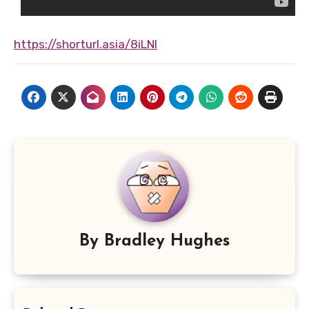
https://shorturl.asia/8iLNl
By
Bradley Hughes