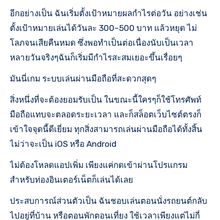
อีกอย่างเป็น ฉันเริ่มตั้งเป้าหมายผลกำไรต่อวัน อย่างเช่น
ตั้งเป้าหมายเล่นได้วันละ 300–500 บาท แล้วหยุด ไม่
โลภจนเสียคืนหมด ซึ่งพอทำเป็นต่อเนื่องนับเป็นเวลา
หลายวันจริงๆฉันก็เริ่มมีกำไรสะสมเยอะขึ้นเรื่อยๆ
มันนี่เกม ระบบเล่นผ่านมือถือที่สะดวกสุดๆ
สิ่งหนึ่งที่จะต้องยอมรับเป็น ในขณะนี้ใครๆก็ใช้โทรศัพท์
มือถือแทบจะตลอดระยะเวลา และก็สล็อตเว็บไซต์ตรงก็
เข้าใจจุดนี้ดีเยี่ยม ทุกสิ่งสามารถเล่นผ่านมือถือได้ทั้งสิ้น
ไม่ว่าจะเป็น iOS หรือ Android
ไม่ต้องโหลดแอปเพิ่ม เพียงแค่กดเข้าผ่านโปรแกรม
สำหรับท่องอินเตอร์เน็ตก็เล่นได้เลย
ประสบการณ์ส่วนตัวเป็น ฉันชอบเล่นตอนนั่งรถยนต์กลับ
ไปอยู่ที่บ้าน หรือตอนพักตอนเที่ยง ใช้เวลาเพียงแต่ไม่กี่