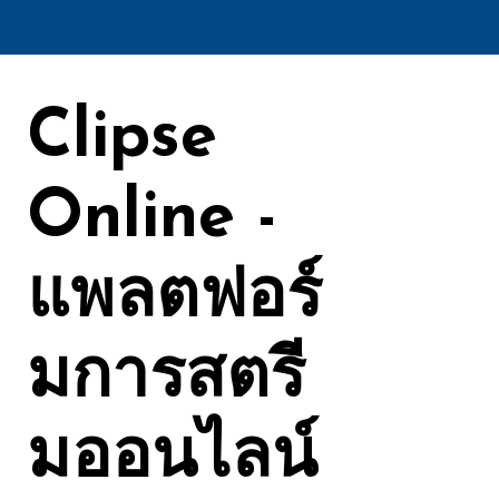
Skip
to
Clipse
content
Online -
แพลตฟอร์
มการสตรี
มออนไลน์