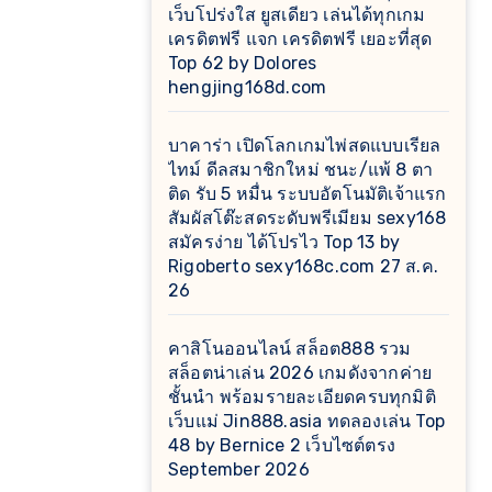
เว็บโปร่งใส ยูสเดียว เล่นได้ทุกเกม
เครดิตฟรี แจก เครดิตฟรี เยอะที่สุด
Top 62 by Dolores
hengjing168d.com
บาคาร่า เปิดโลกเกมไพ่สดแบบเรียล
ไทม์ ดีลสมาชิกใหม่ ชนะ/แพ้ 8 ตา
ติด รับ 5 หมื่น ระบบอัตโนมัติเจ้าแรก
สัมผัสโต๊ะสดระดับพรีเมียม sexy168
สมัครง่าย ได้โปรไว Top 13 by
Rigoberto sexy168c.com 27 ส.ค.
26
คาสิโนออนไลน์ สล็อต888 รวม
สล็อตน่าเล่น 2026 เกมดังจากค่าย
ชั้นนำ พร้อมรายละเอียดครบทุกมิติ
เว็บแม่ Jin888.asia ทดลองเล่น Top
48 by Bernice 2 เว็บไซต์ตรง
September 2026