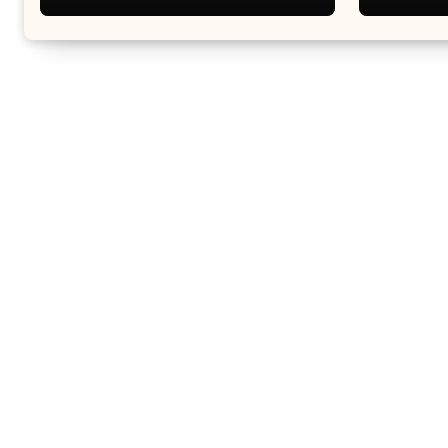
ทุกวัน พุซซี่888 สมัครไว เล่น
ทุกแพล
ได้ทันที 9 กันยายน 2026
Robert
กันยาย