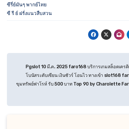
ซีรี่ย์มันๆ พากย์ไทย
ซี รี ย์ ฝรั่งแนวสืบสวน
แนะแนว
Pgslot 10 มี.ค. 2025 faro168 บริการเกมสล็อตเครดิ
เรื่อง
โบนัสระดับเซียน เงินชัวร์ โอนไว ทางเข้า slot168 fa
ขุมทรัพย์ฟาโรห์ รับ 500 บาท Top 90 by Charolette Fa