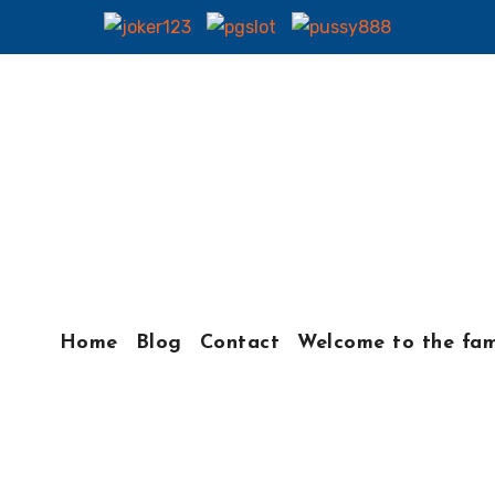
Home
Blog
Contact
Welcome to the fam