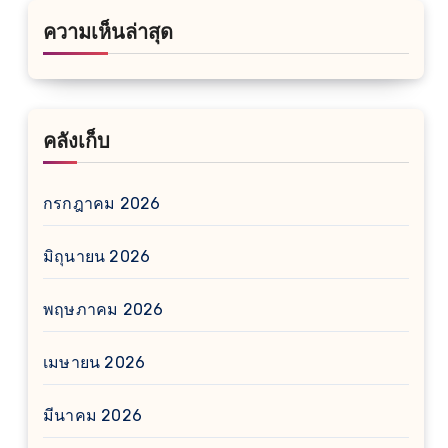
ความเห็นล่าสุด
คลังเก็บ
กรกฎาคม 2026
มิถุนายน 2026
พฤษภาคม 2026
เมษายน 2026
มีนาคม 2026