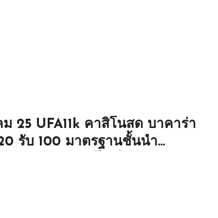
คม 25 UFA11k คาสิโนสด บาคาร่า
20 รับ 100 มาตรฐานชั้นนำ
้จริง แทงบอลออนไลน์ ถอนปุ๊บ เงิน