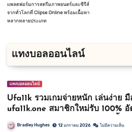
แพลตฟอร์มการสตรีมภาพยนตร์และซีรีส์
จากทั่วโลกที่ Clipse Online พร้อมเนื้อหา
หลากหลายประเภท
แทงบอลออนไลน์
แทงบอลออนไลน์
Ufa11k รวมเกมจ่ายหนัก เล่นง่าย ม
ufa11k.one สมาชิกใหม่รับ 100% อั
หน้าเดียว ufa11bet สมัครตอนนี้ พร
Bradley Hughes
12 มกราคม 2026
ไม่มีความเห็น