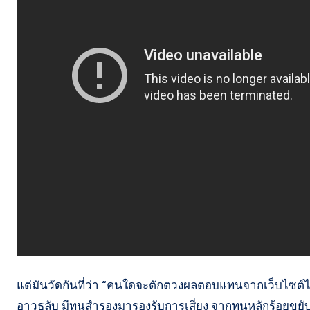
แต่มันวัดกันที่ว่า “คนใดจะตักตวงผลตอบแทนจากเว็บไซต์ได
อาวุธลับ มีทุนสำรองมารองรับการเสี่ยง จากทุนหลักร้อยขย