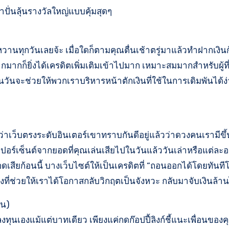
าปั่นลุ้นรางวัลใหญ่แบบคุ้มสุดๆ
งหวานทุกวันเลยจ้ะ เมื่อใดก็ตามคุณตื่นเช้าตรู่มาแล้วทำฝากเง
ฝากมากก็ยิ่งได้เครดิตเพิ่มเติมเข้าไปมาก เหมาะสมมากสำหรับผู้ท
นวันจะช่วยให้พวกเราบริหารหน้าตักเงินที่ใช้ในการเดิมพันได้ง่
เว็บตรงระดับอินเตอร์เขาทราบกันดีอยู่แล้วว่าดวงคนเรามีขึ้น
ปอร์เซ็นต์จากยอดที่คุณเล่นเสียไปในวันแล้ววันเล่าหรือแต่ละอ
ดเสียก้อนนี้ บางเว็บไซต์ให้เป็นเครดิตที่ “ถอนออกได้โดยทันท
ุงที่ช่วยให้เราได้โอกาสกลับวิกฤตเป็นจังหวะ กลับมาจับเงินล้านไ
อน)
ลงทุนเองแม้แต่บาทเดียว เพียงแค่กดก๊อปปี้ลิงก์ชี้แนะเพื่อนของ