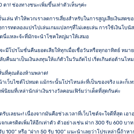
 ตา! ช่องทางชนะเพิ่มขึ้นเท่าตัวเห็นๆค่ะ
ั่นเล่น ทำให้พวกเราลดการเสี่ยงสำหรับในการสูญเสียเงินสดข
้องการทดลองแปรไปเล่นเกมแปลกๆที่ไม่เคยเล่น การใช้เงินโบนั
ยดนี่แหละจ้ะที่มักจะนำโชคใหญ่มาให้เสมอ
จะมีโปรโมชั่นคืนยอดเสียให้ทุกเมื่อเชื่อวันหรือทุกอาทิตย์ หม
กลับคืนมาเป็นเงินลงทุนให้แก้ตัวในวันถัดไป เริ่ดเกินต่อต้านไห
่นที่คุณต้องห้ามพลาด!
าเว็บไซต์ไปหมด แม้กระนั้นโปรไหนล่ะที่เป็นของจริง และก็เห
ิยมที่เหล่านักล่าเงินรางวัลคอนเฟิร์มว่าเด็ดที่สุดกันค่ะ
งกดรับเลยนะ! เนื่องจากมันคือช่วงเวลาที่เว็บไซต์จะใจดีที่สุด เ
เครดิตเพิ่มให้อีกเท่าตัว ตัวอย่างเช่น ฝาก 300 รับ 600 บาท 
รับ 100” หรือ “ฝาก 50 รับ 100” แนะนำเลยว่าโปรเหล่านี้ถ้าหาก