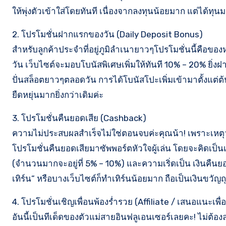
ให้พุ่งตัวเข้าใส่โดยทันที เนื่องจากลงทุนน้อยมาก แต่ได้ทุนม
2. โปรโมชั่นฝากแรกของวัน (Daily Deposit Bonus)
สำหรับลูกค้าประจำที่อยู่ภูมิลำเนายาวๆโปรโมชั่นนี้คือขอ
วัน เว็บไซต์จะมอบโบนัสพิเศษเพิ่มให้ทันที 10% – 20% ยิ่ง
ปั่นสล็อตยาวๆตลอดวัน การได้โบนัสโปะเพิ่มเข้ามาตั้งแต่ต้
ยืดหยุ่นมากยิ่งกว่าเดิมค่ะ
3. โปรโมชั่นคืนยอดเสีย (Cashback)
ความไม่ประสบผลสำเร็จไม่ใช่ตอนจบค่ะคุณน้า! เพราะเหตุว่า
โปรโมชั่นคืนยอดเสียมาซัพพอร์ตหัวใจผู้เล่น โดยจะคิดเป็นเ
(จำนวนมากจะอยู่ที่ 5% – 10%) และความเริ่ดเป็น เงินคืนยอ
เทิร์น” หรือบางเว็บไซต์ก็ทำเทิร์นน้อยมาก ถือเป็นเงินขวัญถ
4. โปรโมชั่นเชิญเพื่อนพ้องร่ำรวย (Affiliate / เสนอแนะเพื่
อันนี้เป็นทีเด็ดของตัวแม่สายอินฟลูเอนเซอร์เลยคะ! ไม่ต้อง