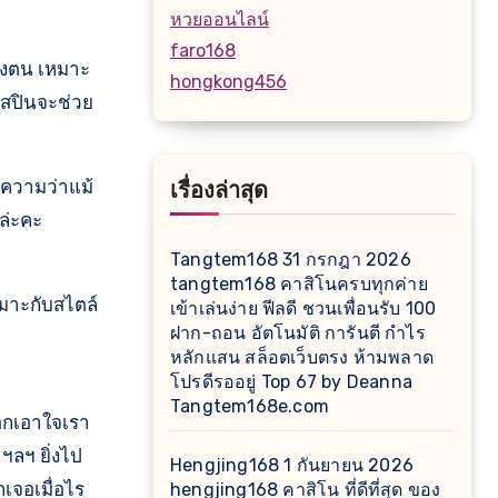
หวยออนไลน์
faro168
องตน เหมาะ
hongkong456
สสปินจะช่วย
ายความว่าแม้
เรื่องล่าสุด
มล่ะคะ
Tangtem168 31 กรกฎา 2026
tangtem168 คาสิโนครบทุกค่าย
มาะกับสไตล์
เข้าเล่นง่าย ฟีลดี ชวนเพื่อนรับ 100
ฝาก-ถอน อัตโนมัติ การันตี กำไร
หลักแสน สล็อตเว็บตรง ห้ามพลาด
โปรดีรออยู่ Top 67 by Deanna
Tangtem168e.com
อาอกเอาใจเรา
ฯลฯ ยิ่งไป
Hengjing168 1 กันยายน 2026
เจอเมื่อไร
hengjing168 คาสิโน ที่ดีที่สุด ของ