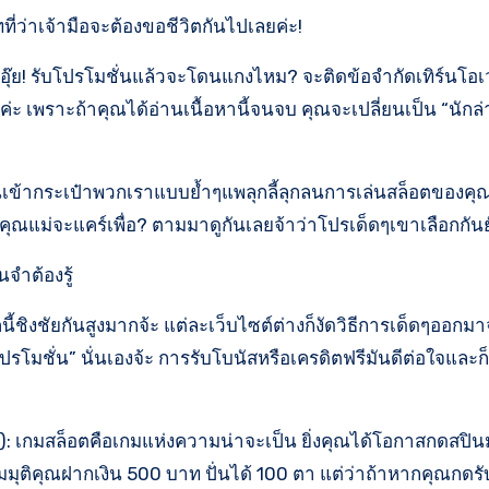
ที่ว่าเจ้ามือจะต้องขอชีวิตกันไปเลยค่ะ!
อุ๊ย! รับโปรโมชั่นแล้วจะโดนแกงไหม? จะติดข้อจำกัดเทิร์นโอเว
ะ เพราะถ้าคุณได้อ่านเนื้อหานี้จนจบ คุณจะเปลี่ยนเป็น “นักล
นเข้ากระเป๋าพวกเราแบบย้ำๆแพลุกลี้ลุกลนการเล่นสล็อตของคุณ
ุณแม่จะแคร์เพื่อ? ตามมาดูกันเลยจ้าว่าโปรเด็ดๆเขาเลือกกันย
จำต้องรู้
ชิงชัยกันสูงมากจ้ะ แต่ละเว็บไซต์ต่างก็งัดวิธีการเด็ดๆออกมาจู
 “โปรโมชั่น” นั่นเองจ้ะ การรับโบนัสหรือเครดิตฟรีมันดีต่อใจและก
): เกมสล็อตคือเกมแห่งความน่าจะเป็น ยิ่งคุณได้โอกาสกดสปิ
สมมุติคุณฝากเงิน 500 บาท ปั่นได้ 100 ตา แต่ว่าถ้าหากคุณกดร