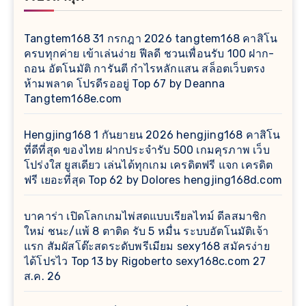
Tangtem168 31 กรกฎา 2026 tangtem168 คาสิโน
ครบทุกค่าย เข้าเล่นง่าย ฟีลดี ชวนเพื่อนรับ 100 ฝาก-
ถอน อัตโนมัติ การันตี กำไรหลักแสน สล็อตเว็บตรง
ห้ามพลาด โปรดีรออยู่ Top 67 by Deanna
Tangtem168e.com
Hengjing168 1 กันยายน 2026 hengjing168 คาสิโน
ที่ดีที่สุด ของไทย ฝากประจำรับ 500 เกมคุรภาพ เว็บ
โปร่งใส ยูสเดียว เล่นได้ทุกเกม เครดิตฟรี แจก เครดิต
ฟรี เยอะที่สุด Top 62 by Dolores hengjing168d.com
บาคาร่า เปิดโลกเกมไพ่สดแบบเรียลไทม์ ดีลสมาชิก
ใหม่ ชนะ/แพ้ 8 ตาติด รับ 5 หมื่น ระบบอัตโนมัติเจ้า
แรก สัมผัสโต๊ะสดระดับพรีเมียม sexy168 สมัครง่าย
ได้โปรไว Top 13 by Rigoberto sexy168c.com 27
ส.ค. 26