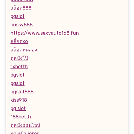
สล็อต888
pgslot
pussy888
https://www.sexyauto168.fun
สล็อตxo
สล็อตทดลอง
ดูหนังโป๊
1xbetth
pgslot
pgslot
pgslot888
kiss918
pg slot
188betth
ดูหนังออนไลน์
ทางเข้า joker