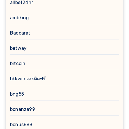
allbet24hr
ambking
Baccarat
betway
bitcoin
bkkwin เครดิตฟรี
bng55
bonanza99
bonus888