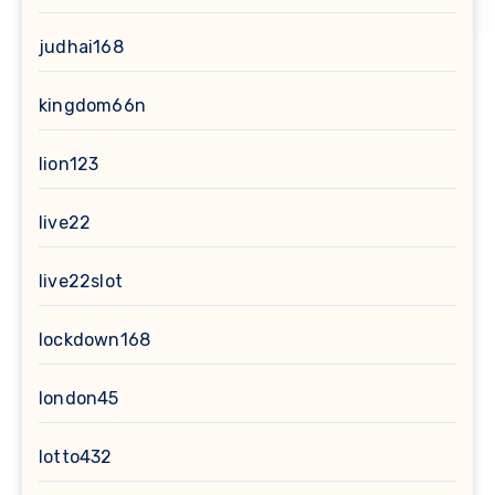
judhai168
kingdom66n
lion123
live22
live22slot
lockdown168
london45
lotto432