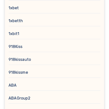
1xbet
1xbetth
1xbit1
918Kiss
918kissauto
918kissme
ABA
ABAGroup2