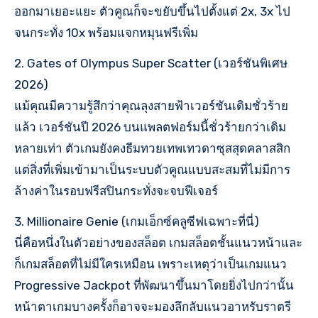
ออกมาเยอะแยะ ตัวคูณก็จะขยับขึ้นไปตั้งแต่ 2x, 3x ไป
จนกระทั่ง 10x พร้อมแจกหมุนฟรีเพิ่ม
2. Gates of Olympus Super Scatter (เวอร์ชันพิเศษ
2026)
แม้คุณมีความรู้สึกว่าคุณลุงสายฟ้าเวอร์ชันเดิมชั่วร้าย
แล้ว เวอร์ชันปี 2026 บนแพลตฟอร์มนี้ชั่วร้ายกว่าเดิม
หลายเท่า ตัวเกมยังคงธีมทวยเทพเทวดาซุสสุดคลาสสิก
แต่สิ่งที่เพิ่มเข้ามาเป็นระบบตัวคูณแบบสะสมที่ไม่มีการ
ล้างค่าในรอบฟรีสปินกระทั่งจะจบฟีเจอร์
3. Millionaire Genie (เกมเอ็กซ์คลูซีฟเฉพาะที่นี่)
นี่คือหนึ่งในตัวอย่างของสล็อต เกมสล็อตชั้นแนวหน้าและ
ก็เกมสล็อตที่ไม่มีใครเหมือน เพราะเหตุว่าเป็นเกมแนว
Progressive Jackpot ที่พัฒนาขึ้นมาโดยยิ่งไปกว่านั้น
หน้าตาเกมบางครั้งก็อาจจะมองลึกลับแนวอาหรับราตรี