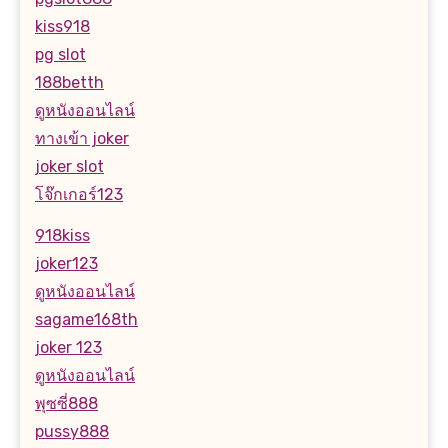
kiss918
pg slot
188betth
ดูหนังออนไลน์
ทางเข้า joker
joker slot
โจ๊กเกอร์123
918kiss
joker123
ดูหนังออนไลน์
sagame168th
joker 123
ดูหนังออนไลน์
พุซซี่888
pussy888