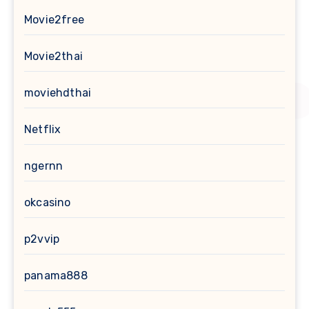
Movie2free
Movie2thai
moviehdthai
Netflix
ngernn
okcasino
p2vvip
panama888