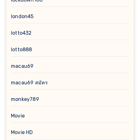
london45
lotto432
lotto888
macau69
macau69 สมัคร
monkey789
Movie
Movie HD