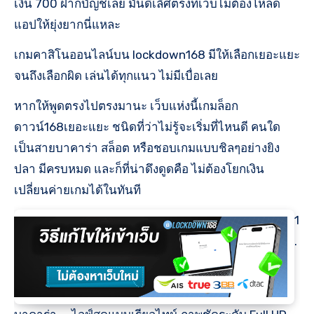
เงิน 700 ฝากบัญชีเลย มันดีเลิศตรงที่เว็บไม่ต้องโหลด
แอปให้ยุ่งยากนี่แหละ
เกมคาสิโนออนไลน์บน lockdown168 มีให้เลือกเยอะแยะ
จนถึงเลือกผิด เล่นได้ทุกแนว ไม่มีเบื่อเลย
หากให้พูดตรงไปตรงมานะ เว็บแห่งนี้เกมล็อก
ดาวน์168เยอะแยะ ชนิดที่ว่าไม่รู้จะเริ่มที่ไหนดี คนใด
เป็นสายบาคาร่า สล็อต หรือชอบเกมแบบชิลๆอย่างยิง
ปลา มีครบหมด และก็ที่น่าดึงดูดคือ ไม่ต้องโยกเงิน
เปลี่ยนค่ายเกมได้ในทันที
1
.