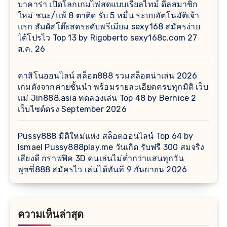
บาคาร่า เปิดโลกเกมไพ่สดแบบเรียลไทม์ ดีลสมาชิก
ใหม่ ชนะ/แพ้ 8 ตาติด รับ 5 หมื่น ระบบอัตโนมัติเจ้า
แรก สัมผัสโต๊ะสดระดับพรีเมียม sexy168 สมัครง่าย
ได้โปรไว Top 13 by Rigoberto sexy168c.com 27
ส.ค. 26
คาสิโนออนไลน์ สล็อต888 รวมสล็อตน่าเล่น 2026
เกมดังจากค่ายชั้นนำ พร้อมรายละเอียดครบทุกมิติ เว็บ
แม่ Jin888.asia ทดลองเล่น Top 48 by Bernice 2
เว็บไซต์ตรง September 2026
Pussy888 มิติใหม่แห่ง สล็อตออนไลน์ Top 64 by
Ismael Pussy888play.me วันเกิด รับฟรี 300 สมจริง
เสียงดี กราฟฟิค 3D คนเล่นไม่ต่ำกว่าแสนทุกวัน
พุซซี่888 สมัครไว เล่นได้ทันที 9 กันยายน 2026
ความเห็นล่าสุด