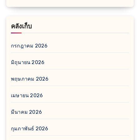
คลังเก็บ
กรกฎาคม 2026
มิถุนายน 2026
พฤษภาคม 2026
เมษายน 2026
มีนาคม 2026
กุมภาพันธ์ 2026