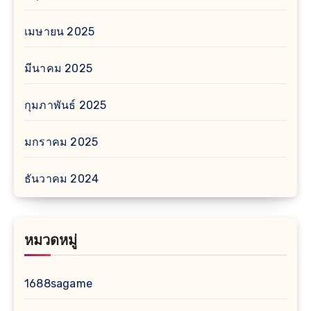
เมษายน 2025
มีนาคม 2025
กุมภาพันธ์ 2025
มกราคม 2025
ธันวาคม 2024
หมวดหมู่
1688sagame