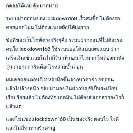
กดออโต้เลย คุ้มมากมาย
ระบบฝากถอนของ lockdown168 เร็วสมชื่อ ไม่ต้องรอ
คอยแอดไม่น ไม่ต้องแนบสลิปให้ยุ่งยาก
ข้อดีของเว็บไซต์ตรงจริงๆคือ ระบบฝากถอนที่ไม่ต้องรอ
คนใด lockdown168 ใช้ระบบออโต้แบบเต็มแบบ ฝาก
เสร็จเงินเข้าเลยในไม่กี่วินาที ถอนก็ไวมาก ไม่ต้องมานั่ง
วุ่นวายกดการันตีอะไรหลายขั้นตอน
ผมเคยถอนตอนตี 2 หลังมือขึ้นจากบาคาร่า กดถอน
แล้วไปล้างหน้า กลับมามองเงินฝากบัญชีเป็นระเบียบ
เรียบร้อยแล้ว ไม่ต้องทักแอดมิน ไม่ต้องส่งเอกสารอะไรก็
แล้วแต่
แอดไม่นของ lockdown168 เป็นของจริง ตอบไว ใจดี
และไม่มีท่าทางรำคาญ