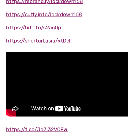
https://rebrand.ly/lockdown168
https://cutly.info/lockdown168
https://bitt.to/s2ac0p
https://shorturl.asia/xtDcF
https://t.co/Jo7l32V0FW