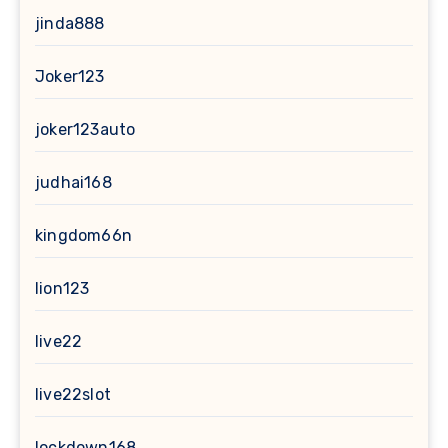
jinda888
Joker123
joker123auto
judhai168
kingdom66n
lion123
live22
live22slot
lockdown168