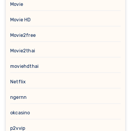
Movie
Movie HD
Movie2free
Movie2thai
moviehdthai
Netflix
ngernn
okcasino
p2vvip