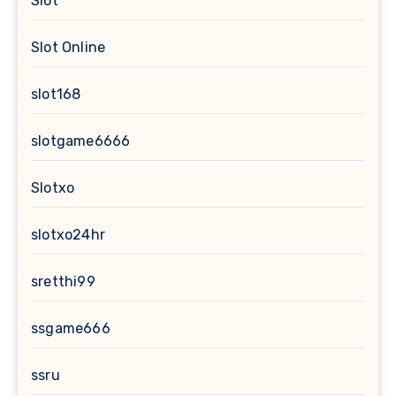
Slot
Slot Online
slot168
slotgame6666
Slotxo
slotxo24hr
sretthi99
ssgame666
ssru