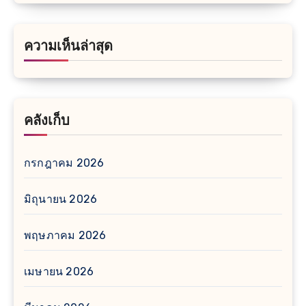
ความเห็นล่าสุด
คลังเก็บ
กรกฎาคม 2026
มิถุนายน 2026
พฤษภาคม 2026
เมษายน 2026