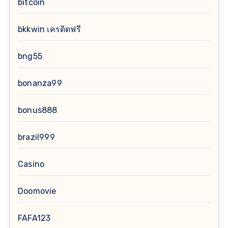
bitcoin
bkkwin เครดิตฟรี
bng55
bonanza99
bonus888
brazil999
Casino
Doomovie
FAFA123