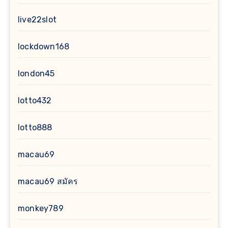
live22slot
lockdown168
london45
lotto432
lotto888
macau69
macau69 สมัคร
monkey789