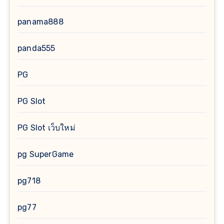
panama888
panda555
PG
PG Slot
PG Slot เว็บใหม่
pg SuperGame
pg718
pg77