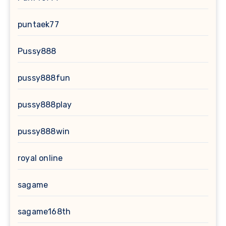
puntaek77
Pussy888
pussy888fun
pussy888play
pussy888win
royal online
sagame
sagame168th