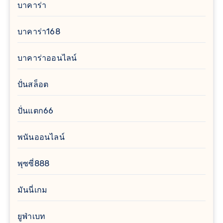
บาคาร่า
บาคาร่า168
บาคาร่าออนไลน์
ปั่นสล็อต
ปั่นแตก66
พนันออนไลน์
พุซซี่888
มันนี่เกม
ยูฟ่าเบท