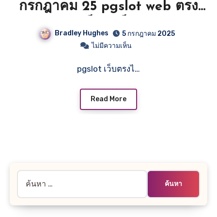
กรกฎาคม 25 pgslot web ตรง
สุดยอดเกมสล็อต เว็บตรงเล่นง่าย
Bradley Hughes
5 กรกฎาคม 2025
รวยไว casino เว็บเปิดใหม่
ไม่มีความเห็น
pgslot ใหม่ล่าสุด Top 12 by
pgslot เว็บตรงไ…
Cornell
Read More
ค้นหา
สำหรับ: