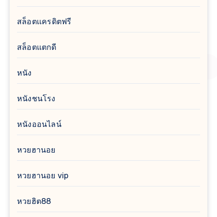
สล็อตเเครดิตฟรี
สล็อตแตกดี
หนัง
หนังชนโรง
หนังออนไลน์
หวยฮานอย
หวยฮานอย vip
หวยฮิต88