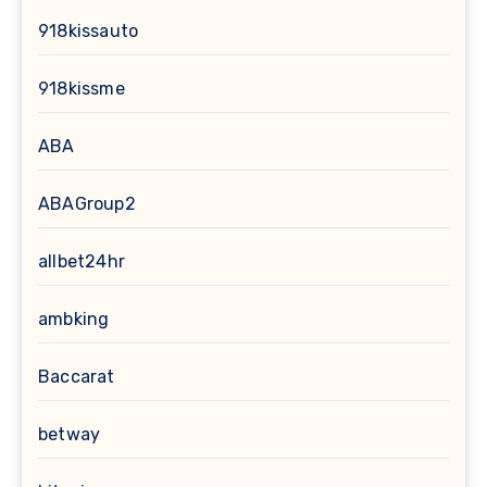
918kissauto
918kissme
ABA
ABAGroup2
allbet24hr
ambking
Baccarat
betway