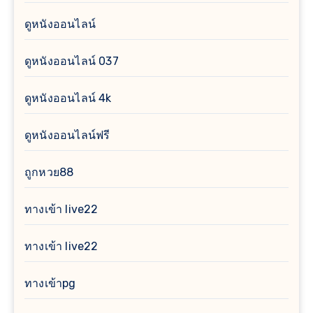
ดูหนังออนไลน์
ดูหนังออนไลน์ 037
ดูหนังออนไลน์ 4k
ดูหนังออนไลน์ฟรี
ถูกหวย88
ทางเข้า live22
ทางเข้า live22
ทางเข้าpg