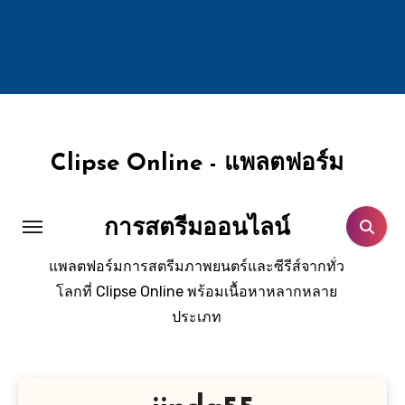
Skip
to
content
Clipse Online - แพลตฟอร์ม
การสตรีมออนไลน์
แพลตฟอร์มการสตรีมภาพยนตร์และซีรีส์จากทั่ว
โลกที่ Clipse Online พร้อมเนื้อหาหลากหลาย
ประเภท