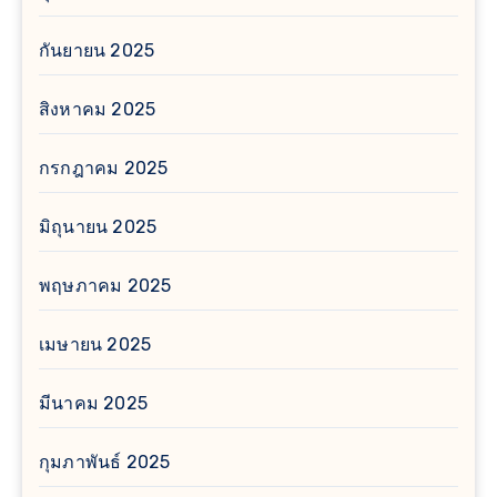
กันยายน 2025
สิงหาคม 2025
กรกฎาคม 2025
มิถุนายน 2025
พฤษภาคม 2025
เมษายน 2025
มีนาคม 2025
กุมภาพันธ์ 2025