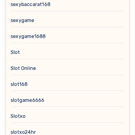
sexybaccarat168
sexygame
sexygame1688
Slot
Slot Online
slot168
slotgame6666
Slotxo
slotxo24hr