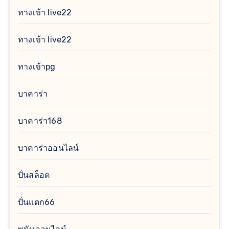
ทางเข้า live22
ทางเข้า live22
ทางเข้าpg
บาคาร่า
บาคาร่า168
บาคาร่าออนไลน์
ปั่นสล็อต
ปั่นแตก66