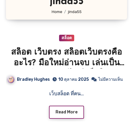
jinda55
Home
jinda55
สล็อต
สล็อต เว็บตรง สล็อตเว็บตรงคือ
อะไร? มือใหม่อ่านจบ เล่นเป็น
ทันที พนันออนไลน์ เว็บใหญ่
Bradley Hughes
10 ตุลาคม 2025
ไม่มีความเห็น
jinda55 เครดิตฟรี Top 91 by
เว็บสล็อต ที่คน…
Stormy jinda55 jin55.shop 15
NOV 2025
Read More