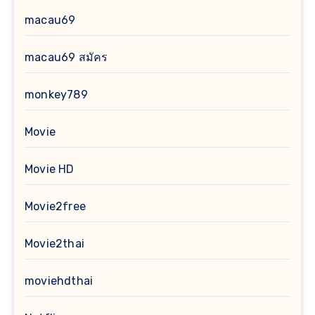
macau69
macau69 สมัคร
monkey789
Movie
Movie HD
Movie2free
Movie2thai
moviehdthai