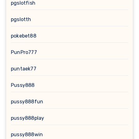
pgslotfish
pgslotth
pokebet88
PunPro777
puntaek77
Pussy888
pussy888fun
pussy888play
pussy888win