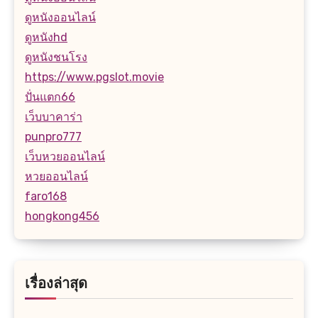
ดูหนังออนไลน์
ดูหนังhd
ดูหนังชนโรง
https://www.pgslot.movie
ปั่นแตก66
เว็บบาคาร่า
punpro777
เว็บหวยออนไลน์
หวยออนไลน์
faro168
hongkong456
เรื่องล่าสุด