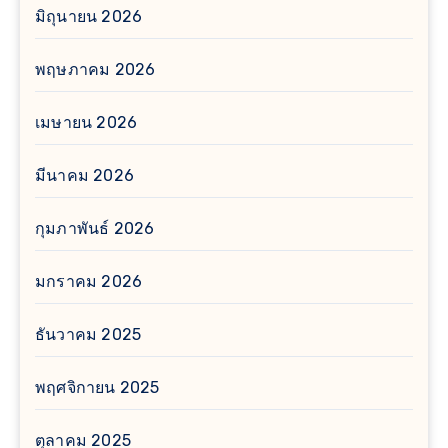
มิถุนายน 2026
พฤษภาคม 2026
เมษายน 2026
มีนาคม 2026
กุมภาพันธ์ 2026
มกราคม 2026
ธันวาคม 2025
พฤศจิกายน 2025
ตุลาคม 2025