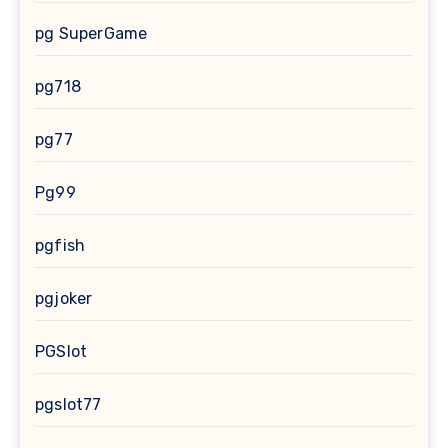
pg SuperGame
pg718
pg77
Pg99
pgfish
pgjoker
PGSlot
pgslot77