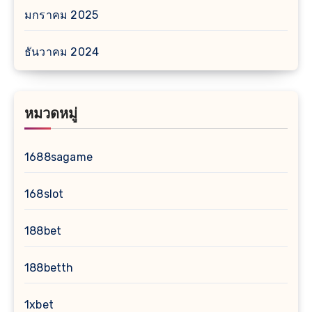
มกราคม 2025
ธันวาคม 2024
หมวดหมู่
1688sagame
168slot
188bet
188betth
1xbet