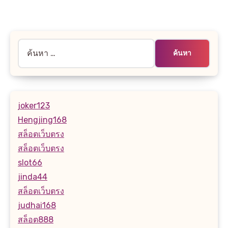
ค้นหา
สำหรับ:
joker123
Hengjing168
สล็อตเว็บตรง
สล็อตเว็บตรง
slot66
jinda44
สล็อตเว็บตรง
judhai168
สล็อต888